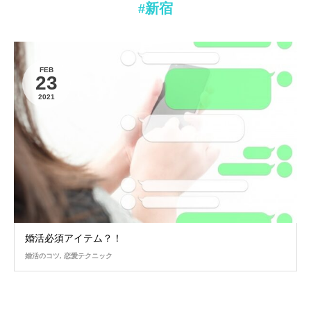
#新宿
FEB
23
2021
婚活必須アイテム？！
婚活のコツ
,
恋愛テクニック