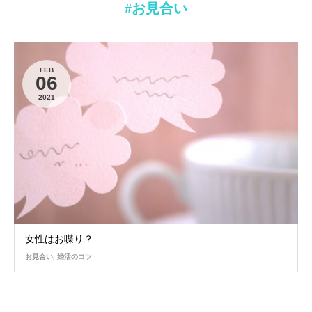
#お見合い
FEB
06
2021
女性はお喋り？
お見合い
,
婚活のコツ