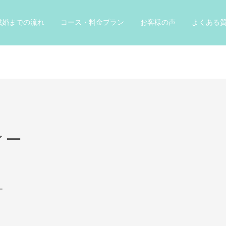
成婚までの流れ
コース・料金プラン
お客様の声
よくある
ィー
ー