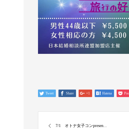
Tweet
Share
+1
Hatena
Poc
7/1 オトナ女子コンpresen...