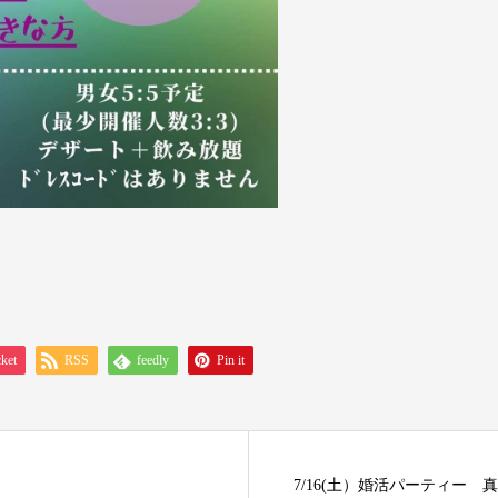
ket
RSS
feedly
Pin it
7/16(土）婚活パーティー 真剣